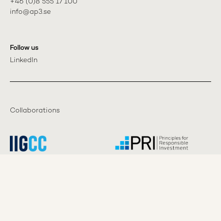
+46 (0)8 555 17 100

info@ap3.se
Follow us
LinkedIn
Collaborations