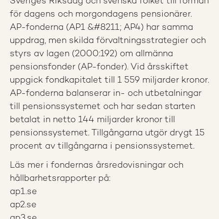
Sveriges Riksdag och svenska folket till förmån
för dagens och morgondagens pensionärer.
AP-fonderna (AP1 &#8211; AP4) har samma
uppdrag, men skilda förvaltningsstrategier och
styrs av lagen (2000:192) om allmänna
pensionsfonder (AP-fonder). Vid årsskiftet
uppgick fondkapitalet till 1 559 miljarder kronor.
AP-fonderna balanserar in- och utbetalningar
till pensionssystemet och har sedan starten
betalat in netto 144 miljarder kronor till
pensionssystemet. Tillgångarna utgör drygt 15
procent av tillgångarna i pensionssystemet.
Läs mer i fondernas årsredovisningar och
hållbarhetsrapporter på:
ap1.se
ap2.se
ap3.se