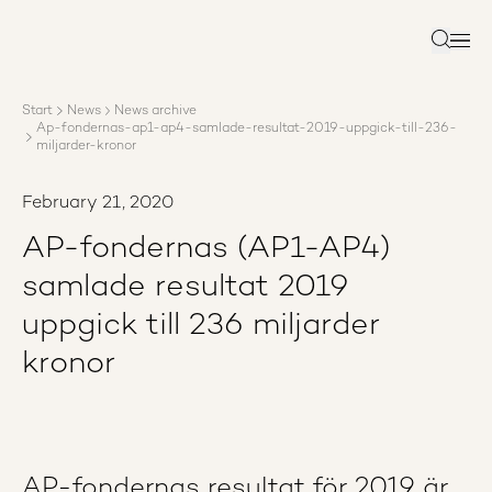
About AP3
Asset management
Search
Sustainability
Careers
Start
News
News archive
Reports
Ap-fondernas-ap1-ap4-samlade-resultat-2019-uppgick-till-236-
News
miljarder-kronor
Contact us
February 21, 2020
AP-fondernas (AP1-AP4)
samlade resultat 2019
uppgick till 236 miljarder
kronor
AP-fondernas resultat för 2019 är