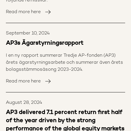
följande remissvar.
www.etikradet.se För mer information: Jenny
Read more here
Gustafsson, Chef AP-fondernas etikråd,
jenny.gustafsson@etikradet.se Åsa Mossberg,
Ordförande AP-fondernas etikråd 2024,
September 10, 2024
asa.mossberg@ap2.se AP-fondernas etikråd
(Etikrådet) AP-fondernas etikråd är ett samarbete
AP3s Ägarstyrningsrapport
mellan Första, Andra, Tredje och Fjärde AP-fonderna.
I en ny rapport summerar Tredje AP-fonden (AP3)
Etikrådets uppdrag är att påverka bolag till en
årets ägarstyrningsarbete och summerar även årets
positiv utveckling inom hållbarhet och att stötta AP-
bolagsstämmosäsong 2023-2024.
fonderna i komplexa hållbarhetsfrågor.
Read more here
August 28, 2024
AP3 delivered 7.1 percent return first half
of the year driven by the strong
performance of the global equity markets