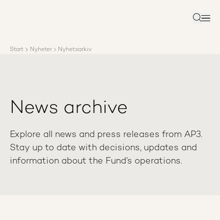
About AP3
Asset management
Search
Sustainability
Careers
Start
Nyheter
Nyhetsarkiv
Reports
News
Contact us
News archive
Explore all news and press releases from AP3.
Stay up to date with decisions, updates and
information about the Fund’s operations.