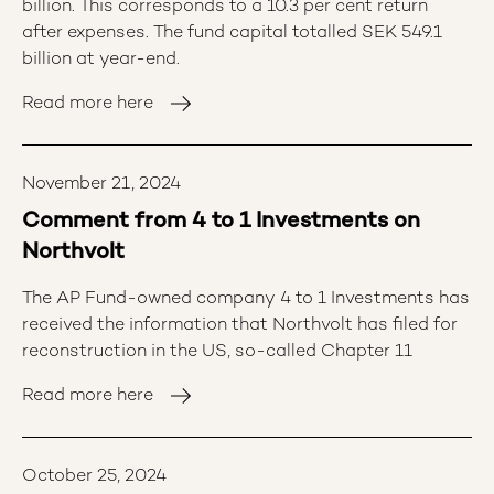
billion. This corresponds to a 10.3 per cent return
året har drygt 3 300 bolag genomlysts för eventuella
after expenses. The fund capital totalled SEK 549.1
kränkningar och incidenter. Bolag som identifieras i
billion at year-end.
granskningen omfattas av Etikrådets reaktiva
analys- och dialogarbete. Utgångspunkten är de
Read more here
internationella konventioner och riktlinjer som Sverige
står bakom. Totalt fördes 77 reaktiva dialoger under
året. Reaktiva dialoger med åtta bolag har avslutats
November 21, 2024
tack vare uppnådda mål. I enstaka fall leder dialogen
inte till önskat resultat och då kan Etikrådet välja att
Comment from 4 to 1 Investments on
rekommendera AP-fonderna att exkludera bolaget.
Northvolt
Under 2024 har ett bolag rekommenderats för
exkludering. Av många viktiga hållbarhetsområden
The AP Fund-owned company 4 to 1 Investments has
har fem fokusområden prioriterats i Etikrådets
received the information that Northvolt has filed for
proaktiva arbete; Antimikrobiell resistens, Barnarbete
reconstruction in the US, so-called Chapter 11
och tvångsarbete, Klimatomställning, Techbolagens
Read more here
hänsyn till mänskliga rättigheter samt Vatten: Jenny
Gustafsson, Chef AP-fondernas etikråd: ”Med
Etikrådets hållbarhetsspecialister på plats, har vi
October 25, 2024
kunnat växla upp i projekten och bolagsdialogerna