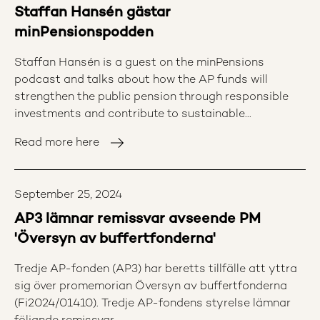
inom Etikrådets fokusområden. Det har skapat
Staffan Hansén gästar
förutsättningar för fördjupning och fler dialoger och
minPensionspodden
erfarenhetsutbyten. Totalt har tio projekt bedrivits
under 2024 inom ramen för Etikrådets proaktiva
Staffan Hansén is a guest on the minPensions
arbete.” ”Arbetet i fokusområdena ger en möjlighet
podcast and talks about how the AP funds will
att långsiktigt driva på för faktisk positiv förändring
strengthen the public pension through responsible
i frågor som rör hållbarhetsrisker i AP-fondernas
investments and contribute to sustainable
portföljer. Att arbeta med fokus och fördjupning gör
development.
Read more here
det också möjligt att formulera tydliga förväntningar
på bolag inom hållbarhetsområden som kan
bedömas vara mer omogna, exempelvis antimikrobiell
September 25, 2024
resistens (AMR).” 2024 i korthet: • 3 307 företag
granskade för inblandning i kränkningar av
AP3 lämnar remissvar avseende PM
internationella konventioner och riktlinjer • 77 reaktiva
'Översyn av buffertfonderna'
dialoger genomförda under året • 8 bolag uppnådde
framgångsrikt målen för dialogen som därmed kunde
Tredje AP-fonden (AP3) har beretts tillfälle att yttra
avslutas • 1 bolag rekommenderat för uteslutning • 10
sig över promemorian Översyn av buffertfonderna
projekt inom fem proaktiva fokusområden Ladda ner
(Fi2024/01410). Tredje AP-fondens styrelse lämnar
Etikrådets Årsrapport 2024 Läs mer om Etikrådet på