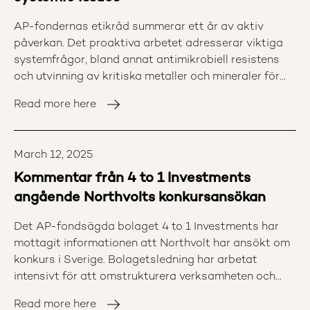
AP-fondernas etikråd summerar ett år av aktiv
påverkan. Det proaktiva arbetet adresserar viktiga
systemfrågor, bland annat antimikrobiell resistens
och utvinning av kritiska metaller och mineraler för
den gröna omställningen. 2024 års resultat visar
Read more here
också på fortsatt positiva förflyttningar inom de
bolag som Etikrådet för reaktiva dialoger med. AP-
fondernas etikråd är en viktig del av AP-fondernas
March 12, 2025
hållbarhetsarbete och under 2024 välkomnade
Etikrådet två hållbarhetsspecialister, vilket har
Kommentar från 4 to 1 Investments
inneburit en betydande resursförstärkning. Under
angående Northvolts konkursansökan
året har Etikrådet därmed intensifierat
påverkansarbetet, inte minst inom de fem proaktiva
Det AP-fondsägda bolaget 4 to 1 Investments har
fokusområdena. Åsa Mossberg, ordförande för AP-
mottagit informationen att Northvolt har ansökt om
fondernas etikråd under 2024: ”Etikrådet har med
konkurs i Sverige. Bolagetsledning har arbetat
utökade resurser både kompetens och kraft att
intensivt för att omstrukturera verksamheten och
kunna ge ett starkare stöd till AP-fonderna, som en
säkra långsiktig finansiering. 4 to 1 Investments
Read more here
viktig del i fondernas hållbarhetsarbete. Etikrådet är