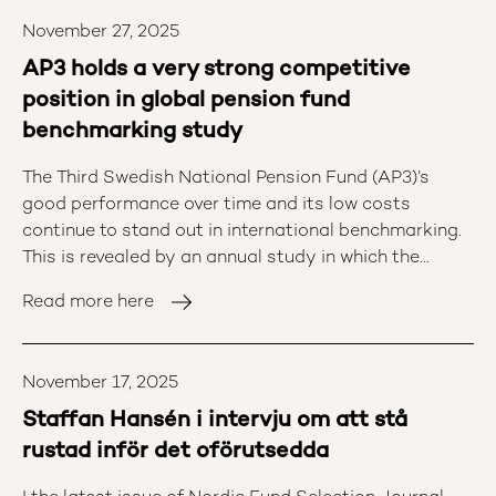
inte till önskat resultat och då kan Etikrådet välja att
rekommendera AP-fonderna att exkludera bolaget.
November 27, 2025
Under 2024 har ett bolag rekommenderats för
AP3 holds a very strong competitive
exkludering. Av många viktiga hållbarhetsområden
position in global pension fund
har fem fokusområden prioriterats i Etikrådets
benchmarking study
proaktiva arbete; Antimikrobiell resistens, Barnarbete
och tvångsarbete, Klimatomställning, Techbolagens
The Third Swedish National Pension Fund (AP3)’s
hänsyn till mänskliga rättigheter samt Vatten: Jenny
good performance over time and its low costs
Gustafsson, Chef AP-fondernas etikråd: ”Med
continue to stand out in international benchmarking.
Etikrådets hållbarhetsspecialister på plats, har vi
This is revealed by an annual study in which the
kunnat växla upp i projekten och bolagsdialogerna
performance and management costs of international
inom Etikrådets fokusområden. Det har skapat
Read more here
pension funds are compared.
förutsättningar för fördjupning och fler dialoger och
erfarenhetsutbyten. Totalt har tio projekt bedrivits
under 2024 inom ramen för Etikrådets proaktiva
November 17, 2025
arbete.” ”Arbetet i fokusområdena ger en möjlighet
Staffan Hansén i intervju om att stå
att långsiktigt driva på för faktisk positiv förändring
rustad inför det oförutsedda
i frågor som rör hållbarhetsrisker i AP-fondernas
portföljer. Att arbeta med fokus och fördjupning gör