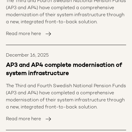
The Third and Fourth Swedish National Pension Funds
och att stötta AP-fonderna i komplexa
(AP3 and AP4) have completed a comprehensive
hållbarhetsfrågor.” Jenny Gustafsson, Chef AP-
modernization of their system infrastructure through
fondernas etikråd: ”Ett av Etikrådets viktigaste
a new, integrated front-to-back solution.
uppdrag är att agera på signaler om kränkningar av
Read more here
internationella normer och konventioner och genom
dialog med bolagen påverka dessa till förbättringar.
Under året har åtta bolag som Etikrådet fört dialog
December 16, 2025
med uppnått de mål som satts upp, genom att
åtgärda problemen och vidta åtgärder för att
AP3 and AP4 complete modernisation of
förhindra att något liknande ska hända igen.” Under
system infrastructure
året har drygt 3 300 bolag genomlysts för eventuella
kränkningar och incidenter. Bolag som identifieras i
The Third and Fourth Swedish National Pension Funds
granskningen omfattas av Etikrådets reaktiva
(AP3 and AP4) have completed a comprehensive
analys- och dialogarbete. Utgångspunkten är de
modernisation of their system infrastructure through
internationella konventioner och riktlinjer som Sverige
a new, integrated front-to-back solution.
står bakom. Totalt fördes 77 reaktiva dialoger under
Read more here
året. Reaktiva dialoger med åtta bolag har avslutats
tack vare uppnådda mål. I enstaka fall leder dialogen