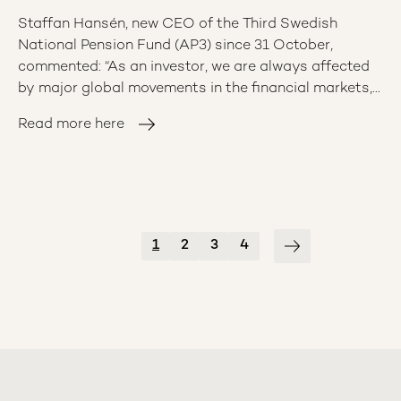
Staffan Hansén, new CEO of the Third Swedish
National Pension Fund (AP3) since 31 October,
commented: “As an investor, we are always affected
by major global movements in the financial markets,
but given the general performance of markets over
Read more here
the year, the return should be regarded as
reasonable.”
Pagination
1
2
3
4