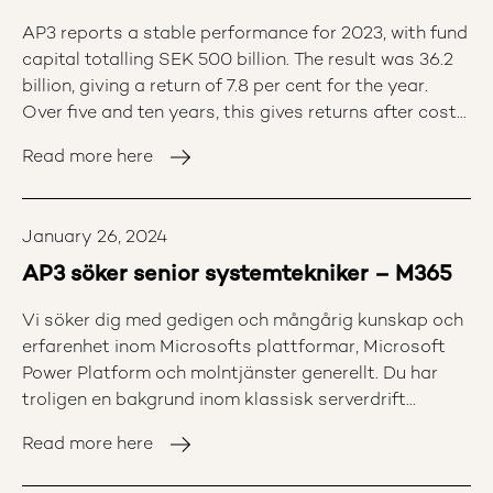
AP3 reports a stable performance for 2023, with fund
capital totalling SEK 500 billion. The result was 36.2
billion, giving a return of 7.8 per cent for the year.
Over five and ten years, this gives returns after costs
of 9.6 and 8.7 per cent respectively.
Read more here
January 26, 2024
AP3 söker senior systemtekniker – M365
Vi söker dig med gedigen och mångårig kunskap och
erfarenhet inom Microsofts plattformar, Microsoft
Power Platform och molntjänster generellt. Du har
troligen en bakgrund inom klassisk serverdrift
(OnPrem) men på senare år fokuserat på
Read more here
molntjänster i allmänhet och Microsoft Azure &
Microsoft 365 i synnerhet.