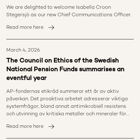
We are delighted to welcome Isabella Croon
Stegersjö as our new Chief Communications Officer.
Read more here
March 4, 2026
The Council on Ethics of the Swedish
National Pension Funds summarises an
eventful year
AP-fondernas etikråd summerar ett år av aktiv
påverkan. Det proaktiva arbetet adresserar viktiga
systemfrågor, bland annat antimikrobiell resistens
och utvinning av kritiska metaller och mineraler för
den gröna omställningen. 2024 års resultat visar
Read more here
också på fortsatt positiva förflyttningar inom de
bolag som Etikrådet för reaktiva dialoger med. AP-