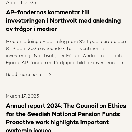
April 11, 2025
AP-fondernas kommentar till
investeringen i Northvolt med anledning
av frågor i medier
Med anledning av de inslag som SVT publicerade den
8–9 april 2025 avseende 4 to 1 Investments
investering i Northvolt, ger Första, Andra, Tredje och
Fjärde AP-fonden en fördjupad bild av investeringen.
AP-fonderna välkomnar även möjligheten att den 6
Read more here
maj informera Finansutskottet och bidra med
ytterligare klarhet i de frågor som lyfts i
medierapporteringen.
March 17, 2025
Annual report 2024: The Council on Ethics
for the Swedish National Pension Funds:
Proactive work highlights important
systemic issues