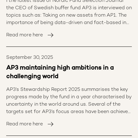
I the latest issue of Nordic Fund Selection Journal
det också möjligt att formulera tydliga förväntningar
the CEO of Swedish buffer fund AP3 is interviewed on
på bolag inom hållbarhetsområden som kan
topics such as: Taking on new assets from AP1. The
bedömas vara mer omogna, exempelvis antimikrobiell
importance of being data-driven and fact-based in
resistens (AMR).” 2024 i korthet: • 3 307 företag
asset management. Benefits coming from the
granskade för inblandning i kränkningar av
Read more here
backlash of sustainability.
internationella konventioner och riktlinjer • 77 reaktiva
dialoger genomförda under året • 8 bolag uppnådde
framgångsrikt målen för dialogen som därmed kunde
September 30, 2025
avslutas • 1 bolag rekommenderat för uteslutning • 10
AP3 maintaining high ambitions in a
projekt inom fem proaktiva fokusområden Ladda ner
challenging world
Etikrådets Årsrapport 2024 Läs mer om Etikrådet på
www.etikradet.se För mer information: Jenny
AP3’s Stewardship Report 2025 summarises the key
Gustafsson, Chef AP-fondernas etikråd,
progress made by the fund in a year characterised by
jenny.gustafsson@etikradet.se Åsa Mossberg,
uncertainty in the world around us. Several of the
Ordförande AP-fondernas etikråd 2024,
targets set for AP3’s focus areas have been achieved,
asa.mossberg@ap2.se AP-fondernas etikråd
and the work is continuing with a high level of
(Etikrådet) AP-fondernas etikråd är ett samarbete
Read more here
ambition.
mellan Första, Andra, Tredje och Fjärde AP-fonderna.
Etikrådets uppdrag är att påverka bolag till en