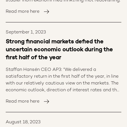
studier inom ekonomi med inriktning mot redovisning.
Read more here
September 1, 2023
Strong financial markets defied the
uncertain economic outlook during the
first half of the year
Staffan Hansén CEO AP3: “We delivered a
satisfactory return in the first half of the year, in line
with our relatively cautious view on the markets. The
economic outlook, direction of interest rates and the
real economic effects of central bank tightening are
Read more here
marked by continued uncertainty, and we have
therefore not made any major changes in our
investment portfolio.”
August 18, 2023