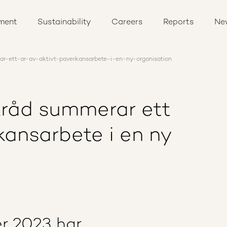
ment
Sustainability
Careers
Reports
Ne
r-ett-ar-av-aktivt-paverkansarbete-i-en-ny-organisation
kråd summerar ett
kansarbete i en ny
er 2023 har