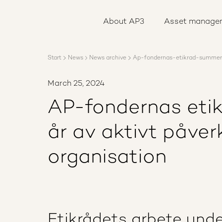
About AP3
Asset management
About AP3
Asset manage
Sustainability
Careers
Reports
Start
News
News archive
Ap-fondernas-etikrad-summera
News
Contact us
March 25, 2024
AP-fondernas eti
år av aktivt påver
organisation
Etikrådets arbete und