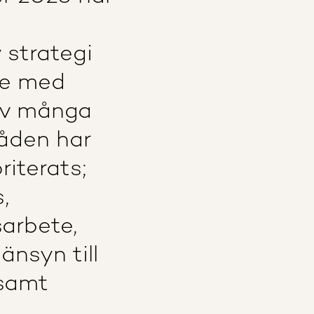
 strategi
te med
Av många
råden har
iterats;
,
arbete,
änsyn till
 samt