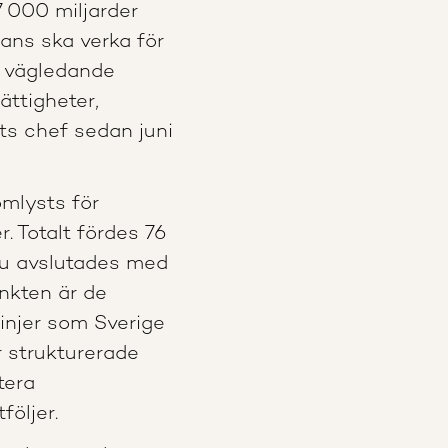
7 000 miljarder
ans ska verka för
:s vägledande
ättigheter,
ts chef sedan juni
omlysts för
. Totalt fördes 76
sju avslutades med
nkten är de
linjer som Sverige
r strukturerade
tera
följer.