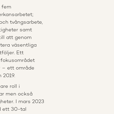
m fem
erkansarbetet;
 och tvångsarbete,
tigheter samt
till att genom
tera väsentliga
följer. Ett
m fokusområdet
r – ett område
n 2019.
re roll i
lar men också
gheter. I mars 2023
 ett 30-tal