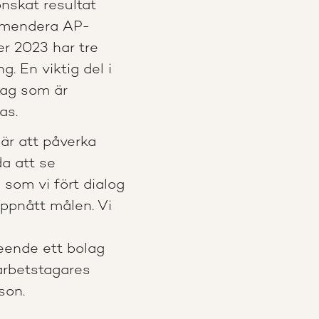
 önskat resultat
ommendera AP-
er 2023 har tre
. En viktig del i
lag som är
as.
är att påverka
da att se
 som vi fört dialog
uppnått målen. Vi
ende ett bolag
arbetstagares
son.