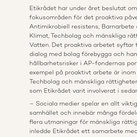
Etikrådet har under året beslutat o
fokusområden för det proaktiva påv
Antimikrobiell resistens, Barnarbete
Klimat, Techbolag och mänskliga rät
Vatten. Det proaktiva arbetet syftar 
dialog med bolag förebygga och han
hållbarhetsrisker i AP-fondernas port
exempel på proaktivt arbete är ino
Techbolag och mänskliga rättighete
som Etikrådet varit involverat i seda
– Sociala medier spelar en allt viktiga
samhället och innebär många förde
flera utmaningar för mänskliga rätti
inledde Etikrådet ett samarbete med