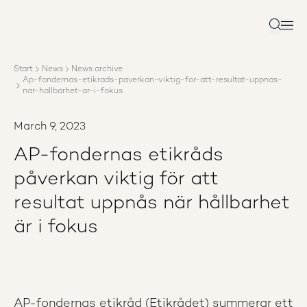
About AP3
Asset management
Search
Sustainability
Careers
Start
News
News archive
Reports
Ap-fondernas-etikrads-paverkan-viktig-for-att-resultat-uppnas-
News
nar-hallbarhet-ar-i-fokus
Contact us
March 9, 2023
AP-fondernas etikråds
påverkan viktig för att
resultat uppnås när hållbarhet
är i fokus
AP-fondernas etikråd (Etikrådet) summerar ett