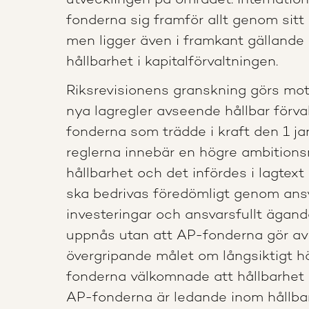
utvecklingen på området. Internation
fonderna sig framför allt genom si
men ligger även i framkant gällande 
hållbarhet i kapitalförvaltningen.
Riksrevisionens granskning görs mo
nya lagregler avseende hållbar förva
fonderna som trädde i kraft den 1 ja
reglerna innebär en högre ambitions
hållbarhet och det infördes i lagtext
ska bedrivas föredömligt genom ansv
investeringar och ansvarsfullt ägand
uppnås utan att AP-fonderna gör avk
övergripande målet om långsiktigt h
fonderna välkomnade att hållbarhet i
AP-fonderna är ledande inom hållbar