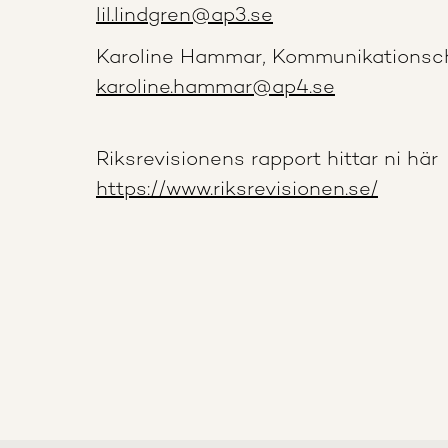
lil.lindgren@ap3.se
Karoline Hammar, Kommunikationsc
karoline.hammar@ap4.se
Riksrevisionens rapport hittar ni här
https://www.riksrevisionen.se/