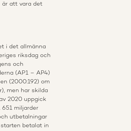
är att vara det
et i det allmänna
riges riksdag och
agens och
derna (AP1 – AP4)
gen (2000:192) om
), men har skilda
n av 2020 uppgick
 651 miljarder
och utbetalningar
starten betalat in