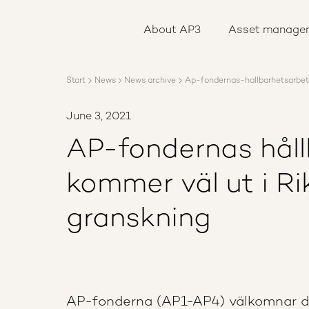
About AP3
Asset management
About AP3
Asset manage
Sustainability
Careers
Reports
Start
News
News archive
Ap-fondernas-hallbarhetsarbet
News
Contact us
June 3, 2021
AP-fondernas hål
kommer väl ut i Ri
granskning
AP-fonderna (AP1-AP4) välkomnar d