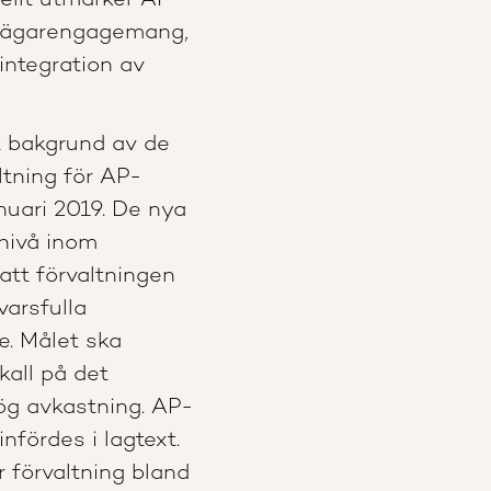
ellt utmärker AP-
tt ägarengagemang,
integration av
t bakgrund av de
ltning för AP-
nuari 2019. De nya
nivå inom
 att förvaltningen
arsfulla
e. Målet ska
all på det
ög avkastning. AP-
nfördes i lagtext.
 förvaltning bland