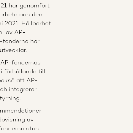
021 har genomfört
arbete och den
i 2021. Hållbarhet
el av AP-
-fonderna har
utvecklar.
t AP-fondernas
 förhållande till
också att AP-
ch integrerar
tyrning.
kommendationer
dovisning av
-fonderna utan