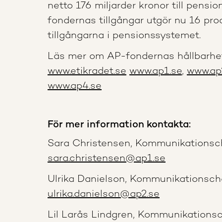
netto 176 miljarder kronor till pensi
fondernas tillgångar utgör nu 16 pro
tillgångarna i pensionssystemet.
Läs mer om AP-fondernas hållbarhe
www.etikradet.se
www.ap1.se
,
www.ap
www.ap4.se
För mer information kontakta:
Sara Christensen, Kommunikationsc
sara.christensen@ap1.se
Ulrika Danielson, Kommunikationsc
ulrika.danielson@ap2.se
Lil Larås Lindgren, Kommunikations