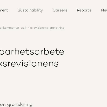
ment
Sustainability
Careers
Reports
Ne
e-kommer-val-ut-i-riksrevisionens-granskning
lbarhetsarbete
ksrevisionens
en granskning