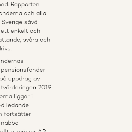
med. Rapporten
onderna och alla
 Sverige såväl
 ett enkelt och
attande, svåra och
ivs.
ondernas
 pensionsfonder
 på uppdrag av
tvärderingen 2019.
rna ligger i
ed ledande
h fortsätter
 snabba