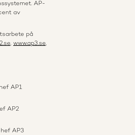
onssystemet. AP-
cent av
tsarbete på
2.se
,
www.ap3.se
,
hef AP1
hef AP2
chef AP3