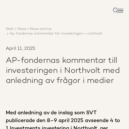
About AP3
Asset management
Search
Sustainability
Careers
Start
News
News archive
Reports
Ap-fondernas-kommentar-till-investeringen-i-northvolt
News
Contact us
April 11, 2025
AP-fondernas kommentar till
investeringen i Northvolt med
anledning av frågor i medier
Med anledning av de inslag som SVT
publicerade den 8–9 april 2025 avseende 4 to
1 Investments investering i Northvolt, ger