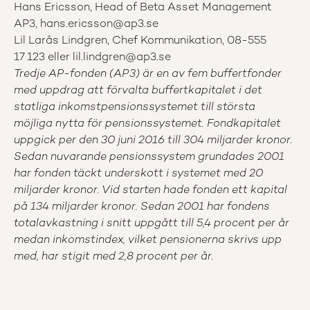
Hans Ericsson, Head of Beta Asset Management
AP3,
hans.ericsson@ap3.se
Lil Larås Lindgren, Chef Kommunikation, 08-555
17 123 eller
lil.lindgren@ap3.se
Tredje AP-fonden (AP3) är en av fem buffertfonder
med uppdrag att förvalta buffertkapitalet i det
statliga inkomstpensionssystemet till största
möjliga nytta för pensionssystemet. Fondkapitalet
uppgick per den 30 juni 2016 till 304 miljarder kronor.
Sedan nuvarande pensionssystem grundades 2001
har fonden täckt underskott i systemet med 20
miljarder kronor. Vid starten hade fonden ett kapital
på 134 miljarder kronor. Sedan 2001 har fondens
totalavkastning i snitt uppgått till 5,4 procent per år
medan
inkomstindex
, vilket pensionerna skrivs upp
med, har stigit med 2,8 procent per år.