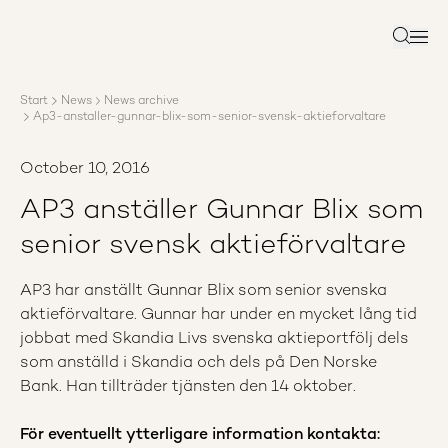
About AP3
Asset management
Search
Sustainability
Careers
Start
News
News archive
Reports
Ap3-anstaller-gunnar-blix-som-senior-svensk-aktieforvaltare
News
Contact us
October 10, 2016
AP3 anställer Gunnar Blix som
senior svensk aktieförvaltare
AP3 har anställt Gunnar Blix som senior svenska
aktieförvaltare. Gunnar har under en mycket lång tid
jobbat med Skandia Livs svenska aktieportfölj dels
som anställd i Skandia och dels på Den Norske
Bank. Han tillträder tjänsten den 14 oktober.
För eventuellt ytterligare information kontakta: