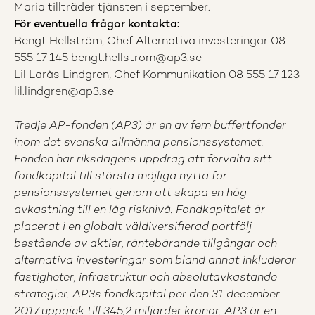
Maria tillträder tjänsten i september.
För eventuella frågor kontakta:
Bengt Hellström, Chef Alternativa investeringar 08
555 17 145
bengt.hellstrom@ap3.se
Lil Larås Lindgren, Chef Kommunikation 08 555 17 123
lil.lindgren@ap3.se
Tredje AP-fonden (AP3) är en av fem buffertfonder
inom det svenska allmänna pensionssystemet.
Fonden har riksdagens uppdrag att förvalta sitt
fondkapital till största möjliga nytta för
pensionssystemet genom att skapa en hög
avkastning till en låg risknivå. Fondkapitalet är
placerat i en globalt väldiversifierad portfölj
bestående av aktier, räntebärande tillgångar och
alternativa investeringar som bland annat inkluderar
fastigheter, infrastruktur och absolutavkastande
strategier. AP3s fondkapital per den 31 december
2017 uppgick till 345,2 miljarder kronor. AP3 är en