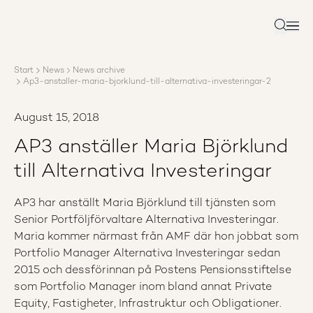
About AP3
Asset management
Search
Sustainability
Careers
Start
News
News archive
Reports
Ap3-anstaller-maria-bjorklund-till-alternativa-investeringar-2
News
Contact us
August 15, 2018
AP3 anställer Maria Björklund
till Alternativa Investeringar
AP3 har anställt Maria Björklund till tjänsten som
Senior Portföljförvaltare Alternativa Investeringar.
Maria kommer närmast från AMF där hon jobbat som
Portfolio Manager Alternativa Investeringar sedan
2015 och dessförinnan på Postens Pensionsstiftelse
som Portfolio Manager inom bland annat Private
Equity, Fastigheter, Infrastruktur och Obligationer.