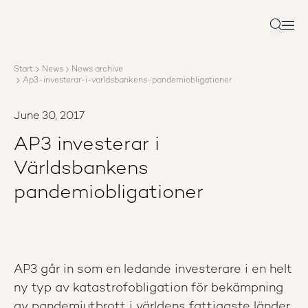
About AP3
Asset management
Search
Sustainability
Careers
Start
News
News archive
Reports
Ap3-investerar-i-varldsbankens-pandemiobligationer
News
Contact us
June 30, 2017
AP3 investerar i
Världsbankens
pandemiobligationer
AP3 går in som en ledande investerare i en helt
ny typ av katastrofobligation för bekämpning
av pandemiutbrott i världens fattigaste länder.