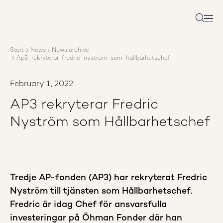
About AP3
Asset management
Search
Sustainability
Careers
Start
News
News archive
Reports
Ap3-rekryterar-fredric-nystrom-som-hallbarhetschef
News
Contact us
February 1, 2022
AP3 rekryterar Fredric
Nyström som Hållbarhetschef
Tredje AP-fonden (AP3) har rekryterat Fredric
Nyström till tjänsten som Hållbarhetschef.
Fredric är idag Chef för ansvarsfulla
investeringar på Öhman Fonder där han