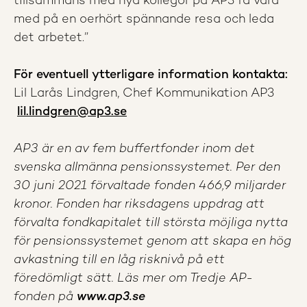
tillsammans med nya kollegor på AP3 få vara
med på en oerhört spännande resa och leda
det arbetet.”
För eventuell ytterligare information kontakta:
Lil Larås Lindgren, Chef Kommunikation AP3
lil.lindgren@ap3.se
AP3 är en av fem buffertfonder inom det
svenska allmänna pensionssystemet. Per den
30 juni 2021 förvaltade fonden 466,9 miljarder
kronor. Fonden har riksdagens uppdrag att
förvalta fondkapitalet till största möjliga nytta
för pensionssystemet genom att skapa en hög
avkastning till en låg risknivå på ett
föredömligt sätt. Läs mer om Tredje AP-
fonden på
www.ap3.se