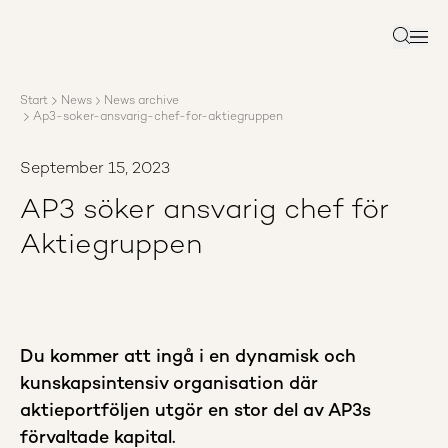
About AP3
Asset management
Search
Sustainability
Careers
Start
News
News archive
Reports
Ap3-soker-ansvarig-chef-for-aktiegruppen
News
Contact us
September 15, 2023
AP3 söker ansvarig chef för
Aktiegruppen
Du kommer att ingå i en dynamisk och
kunskapsintensiv organisation där
aktieportföljen utgör en stor del av AP3s
förvaltade kapital.