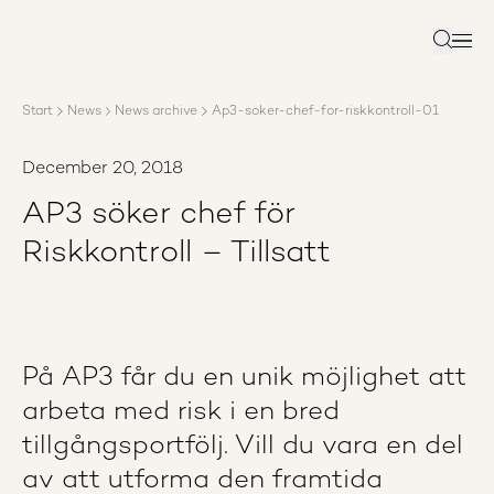
About AP3
Asset management
Search
Sustainability
Careers
Start
News
News archive
Ap3-soker-chef-for-riskkontroll-01
Reports
News
December 20, 2018
Contact us
AP3 söker chef för
Riskkontroll – Tillsatt
På AP3 får du en unik möjlighet att
arbeta med risk i en bred
tillgångsportfölj. Vill du vara en del
av att utforma den framtida