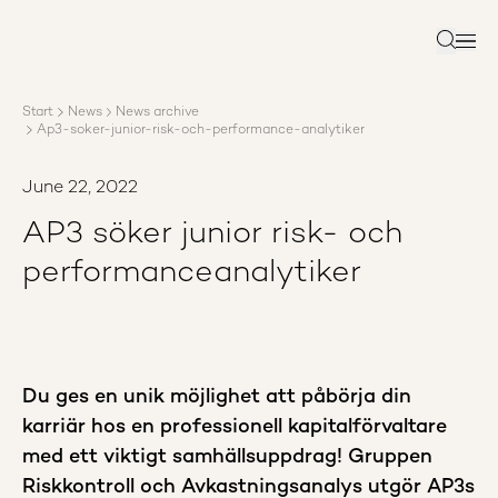
About AP3
Asset management
Search
Sustainability
Careers
Start
News
News archive
Reports
Ap3-soker-junior-risk-och-performance-analytiker
News
Contact us
June 22, 2022
AP3 söker junior risk- och
performanceanalytiker
Du ges en unik möjlighet att påbörja din
karriär hos en professionell kapitalförvaltare
med ett viktigt samhällsuppdrag! Gruppen
Riskkontroll och Avkastningsanalys utgör AP3s