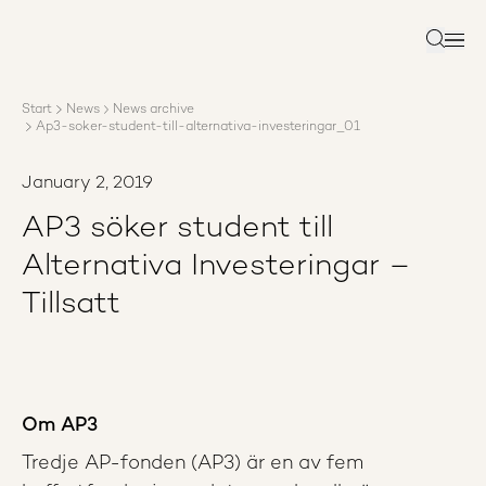
About AP3
Asset management
Search
Sustainability
Careers
Start
News
News archive
Reports
Ap3-soker-student-till-alternativa-investeringar_01
News
Contact us
January 2, 2019
AP3 söker student till
Alternativa Investeringar –
Tillsatt
Om AP3
Tredje AP-fonden (AP3) är en av fem