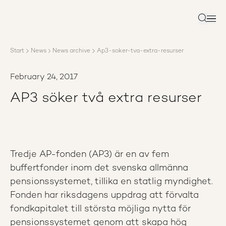
About AP3
Asset management
Search
Sustainability
Careers
Start
News
News archive
Ap3-soker-tva-extra-resurser
Reports
News
February 24, 2017
Contact us
AP3 söker två extra resurser
Tredje AP-fonden (AP3) är en av fem
buffertfonder inom det svenska allmänna
pensionssystemet, tillika en statlig myndighet.
Fonden har riksdagens uppdrag att förvalta
fondkapitalet till största möjliga nytta för
pensionssystemet genom att skapa hög