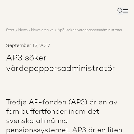
About AP3
Asset management
Search
Sustainability
Careers
Start
News
News archive
Ap3-soker-vardepappersadministrator
Reports
News
September 13, 2017
Contact us
AP3 söker
värdepappersadministratör
Tredje AP-fonden (AP3) är en av
fem buffertfonder inom det
svenska allmänna
pensionssystemet. AP3 är en liten