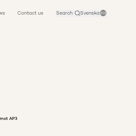
ws
Contact us
Search
Svenska
damot AP3