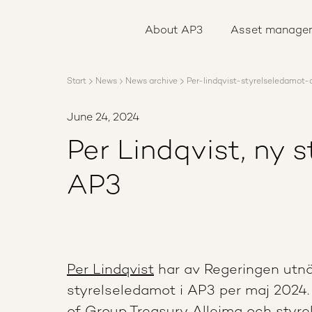
About AP3
Asset management
About AP3
Asset manage
Sustainability
Careers
Reports
Start
News
News archive
Per-lindqvist-styrelseledamot-
News
Contact us
June 24, 2024
Per Lindqvist, ny 
AP3
Per Lindqvist
har av Regeringen utnä
styrelseledamot i AP3 per maj 2024.