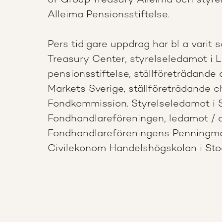
of Group Treasury Alleima och styre
Alleima Pensionsstiftelse.
Pers tidigare uppdrag har bl a vari
Treasury Center, styrelseledamot i 
pensionsstiftelse, ställföreträdande
Markets Sverige, ställföreträdande
Fondkommission. Styrelseledamot i 
Fondhandlareföreningen, ledamot / o
Fondhandlareföreningens Penningma
Civilekonom Handelshögskolan i Sto