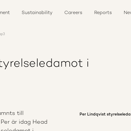
ment
Sustainability
Careers
Reports
Ne
ap3
styrelseledamot i
mnts till
Per Lindqvist styrelsele
 Per är idag Head