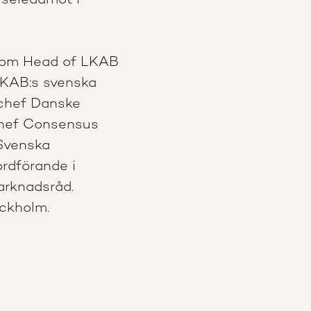
lseledamot i
t som Head of LKAB
LKAB:s svenska
 chef Danske
 chef Consensus
Svenska
rdförande i
rknadsråd.
ckholm.