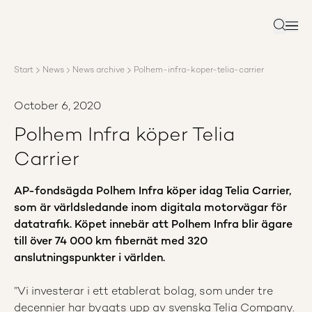
About AP3
Asset management
Search
Sustainability
Careers
Start
News
News archive
Polhem-infra-koper-telia-carrier
Reports
News
October 6, 2020
Contact us
Polhem Infra köper Telia
Carrier
AP-fondsägda Polhem Infra köper idag Telia Carrier,
som är världsledande inom digitala motorvägar för
datatrafik. Köpet innebär att Polhem Infra blir ägare
till över 74 000 km fibernät med 320
anslutningspunkter i världen.
​”Vi investerar i ett etablerat bolag, som under tre
decennier har byggts upp av svenska Telia Company.