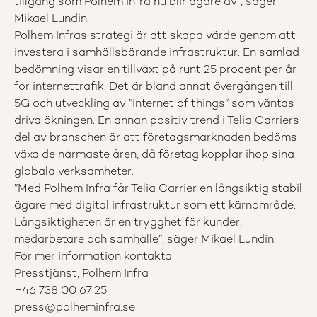
tillgång som Polhem Infra nu blir ägare av”, säger
Mikael Lundin.
Polhem Infras strategi är att skapa värde genom att
investera i samhällsbärande infrastruktur. En samlad
bedömning visar en tillväxt på runt 25 procent per år
för internettrafik. Det är bland annat övergången till
5G och utveckling av ”internet of things” som väntas
driva ökningen. En annan positiv trend i Telia Carriers
del av branschen är att företagsmarknaden bedöms
växa de närmaste åren, då företag kopplar ihop sina
globala verksamheter.
”Med Polhem Infra får Telia Carrier en långsiktig stabil
ägare med digital infrastruktur som ett kärnområde.
Långsiktigheten är en trygghet för kunder,
medarbetare och samhälle”, säger Mikael Lundin.
För mer information kontakta
Presstjänst, Polhem Infra
+46 738 00 67 25
press@polheminfra.se