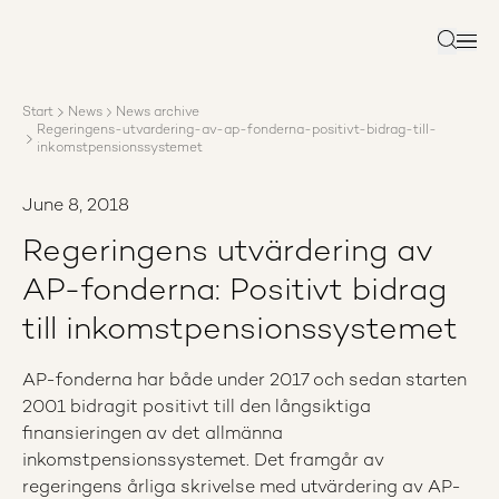
About AP3
Asset management
Search
Sustainability
Careers
Start
News
News archive
Reports
Regeringens-utvardering-av-ap-fonderna-positivt-bidrag-till-
News
inkomstpensionssystemet
Contact us
June 8, 2018
Regeringens utvärdering av
AP-fonderna: Positivt bidrag
till inkomstpensionssystemet
AP-fonderna har både under 2017 och sedan starten
2001 bidragit positivt till den långsiktiga
finansieringen av det allmänna
inkomstpensionssystemet. Det framgår av
regeringens årliga skrivelse med utvärdering av AP-