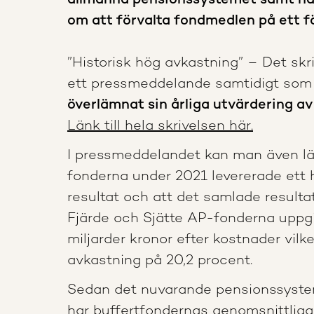
allmänna pensionssystemet samt har
om att förvalta fondmedlen på ett f
”Historisk hög avkastning” – Det skri
ett pressmeddelande samtidigt so
överlämnat sin årliga utvärdering a
Länk till hela skrivelsen här.
I pressmeddelandet kan man även lä
fonderna under 2021 levererade ett h
resultat och att det samlade resultat
Fjärde och Sjätte AP-fonderna uppgi
miljarder kronor efter kostnader vilk
avkastning på 20,2 procent.
Sedan det nuvarande pensionssyste
har buffert­fondernas genomsnittliga