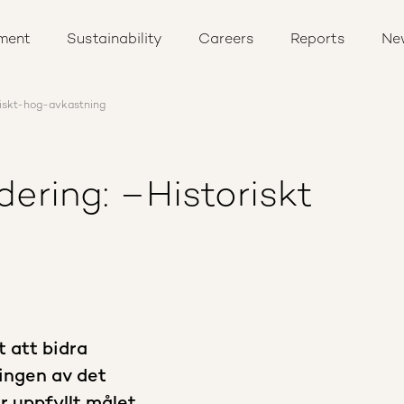
ment
Sustainability
Careers
Reports
Ne
riskt-hog-avkastning
ering: –Historiskt
 att bidra
ringen av det