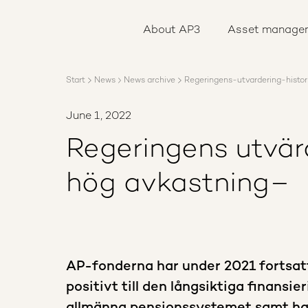
About AP3
Asset management
About AP3
Asset manage
Sustainability
Careers
Reports
Start
News
News archive
Regeringens-utvardering-histo
News
Contact us
June 1, 2022
Regeringens utvärd
hög avkastning–
AP-fonderna har under 2021 fortsatt
positivt till den långsiktiga finansie