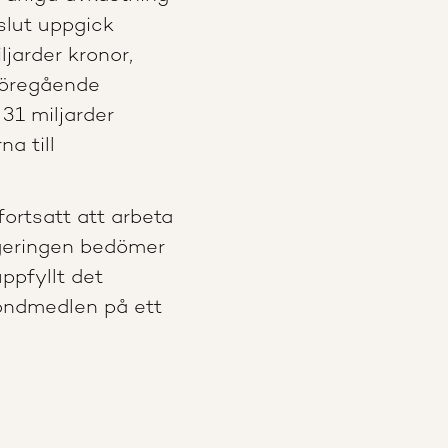
 slut uppgick
ljarder kronor,
 föregående
 31 miljarder
a till
ortsatt att arbeta
egeringen bedömer
ppfyllt det
fondmedlen på ett