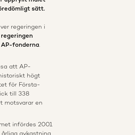
 uppfyllt målet
öredömligt sätt.
ver regeringen i
m
regeringen
v AP-fonderna
.
sa att AP-
istoriskt högt
et för Första-
ck till 338
et motsvarar en
met infördes 2001
 årliga avkastning