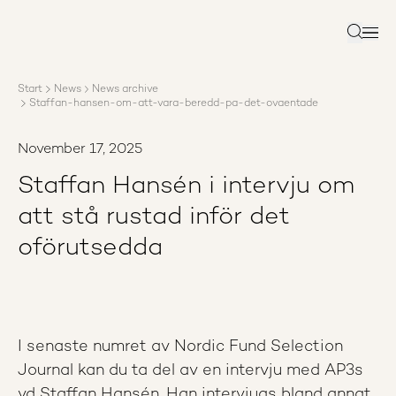
About AP3
Asset management
Search
Sustainability
Careers
Start
News
News archive
Reports
Staffan-hansen-om-att-vara-beredd-pa-det-ovaentade
News
Contact us
November 17, 2025
Staffan Hansén i intervju om
att stå rustad inför det
oförutsedda
I senaste numret av Nordic Fund Selection
Journal kan du ta del av en intervju med AP3s
vd Staffan Hansén. Han intervjuas bland annat