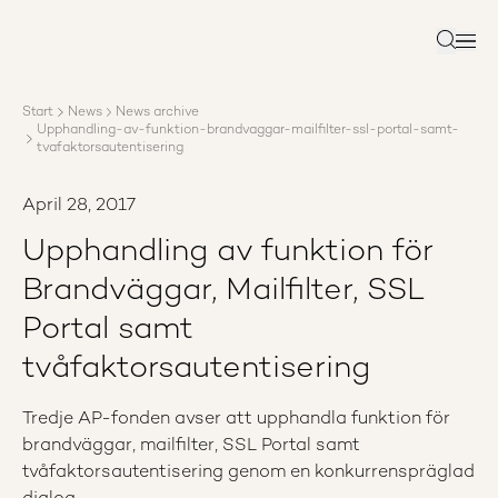
About AP3
Asset management
Search
Sustainability
Careers
Start
News
News archive
Reports
Upphandling-av-funktion-brandvaggar-mailfilter-ssl-portal-samt-
News
tvafaktorsautentisering
Contact us
April 28, 2017
Upphandling av funktion för
Brandväggar, Mailfilter, SSL
Portal samt
tvåfaktorsautentisering
Tredje AP-fonden avser att upphandla funktion för
brandväggar, mailfilter, SSL Portal samt
tvåfaktorsautentisering genom en konkurrenspräglad