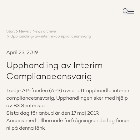
About AP3
Asset management
Search
Sustainability
Careers
Start
News
News archive
Reports
Upphandling-av-interim-complianceansvarig
News
Contact us
April 23, 2019
Upphandling av Interim
Complianceansvarig
Tredje AP-fonden (AP3) avser att upphandla interim
complianceansvarig. Upphandlingen sker med hjälp
av B3 Sentensia.
Sista dag för anbud är den 17 maj 2019.
Annons med tillhörande förfrågningsunderlag finner
ni på
denna länk