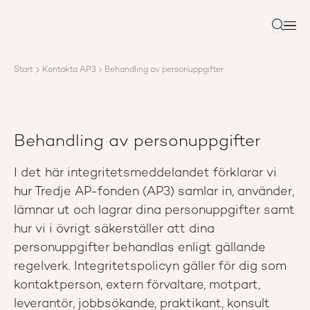
Om AP3
Förvaltning
Sök
Ansvar
Karriär
Start
Kontakta AP3
Behandling av personuppgifter
Rapporter
Nyheter
Kontakta AP3
Behandling av personuppgifter
I det här integritetsmeddelandet förklarar vi
hur Tredje AP-fonden (AP3) samlar in, använder,
lämnar ut och lagrar dina personuppgifter samt
hur vi i övrigt säkerställer att dina
personuppgifter behandlas enligt gällande
regelverk. Integritetspolicyn gäller för dig som
kontaktperson, extern förvaltare, motpart,
leverantör, jobbsökande, praktikant, konsult