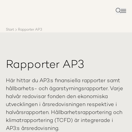
Om AP3
Förvaltning
Sök
Ansvar
Karriär
Start
Rapporter AP3
Rapporter
Nyheter
Kontakta AP3
Rapporter AP3
Här hittar du AP3:s finansiella rapporter samt
hållbarhets- och ägarstyrningsrapporter. Varje
halvår redovisar fonden den ekonomiska
utvecklingen i årsredovisningen respektive i
halvårsrapporten. Hållbarhetsrapportering och
klimatrapportering (TCFD) är integrerade i
AP3:s årsredovisning.