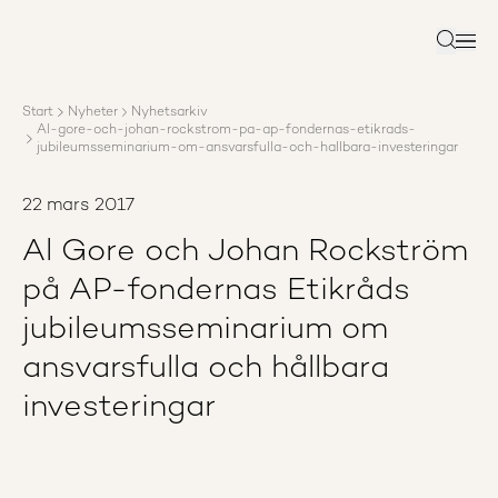
Om AP3
Förvaltning
Sök
Ansvar
Karriär
Start
Nyheter
Nyhetsarkiv
Rapporter
Al-gore-och-johan-rockstrom-pa-ap-fondernas-etikrads-
Nyheter
jubileumsseminarium-om-ansvarsfulla-och-hallbara-investeringar
Kontakta AP3
22 mars 2017
Al Gore och Johan Rockström
på AP-fondernas Etikråds
jubileumsseminarium om
ansvarsfulla och hållbara
investeringar