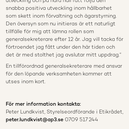
utveckling och på nära håll fått följa den
snabba positiva utveckling inom hållbarhet
som skett inom förvaltning och ägarstyrning.
Den översyn som nu initieras är ett naturligt
tillfälle för mig att lämna rollen som
generalsekreterare efter 12 år. Jag vill tacka för
förtroendet jag fått under den här tiden och
det är med stolthet jag avslutar mitt uppdrag.”
En tillförordnad generalsekreterare med ansvar
för den löpande verksamheten kommer att
utses inom kort.
För mer information kontakta:
Peter Lundkvist, Styrelseordförande i Etikrådet,
peter.lundkvist@ap3.se
0709 517 244