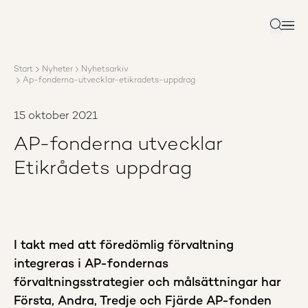
Om AP3
Förvaltning
Sök
Ansvar
Karriär
Start
Nyheter
Nyhetsarkiv
Rapporter
Ap-fonderna-utvecklar-etikradets-uppdrag
Nyheter
Kontakta AP3
15 oktober 2021
AP-fonderna utvecklar
Etikrådets uppdrag
I takt med att föredömlig förvaltning
integreras i AP-fondernas
förvaltningsstrategier och målsättningar har
Första, Andra, Tredje och Fjärde AP-fonden