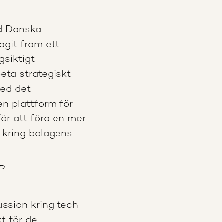
ed Danska
agit fram ett
gsiktigt
eta strategiskt
med det
n plattform för
för att föra en mer
 kring bolagens
P-
ussion kring tech-
t för de