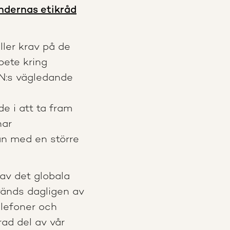
ndernas etikråd
ller krav på de
bete kring
FN:s vägledande
de i att ta fram
har
an med en större
av det globala
vänds dagligen av
elefoner och
ad del av vår