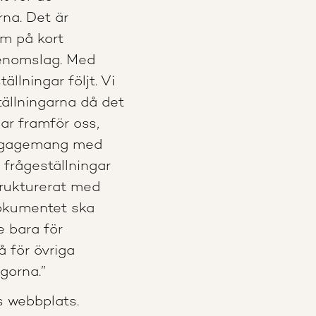
na. Det är
om på kort
genomslag. Med
llningar följt. Vi
tällningarna då det
ar framför oss,
 engagemang med
 frågeställningar
trukturerat med
dokumentet ska
e bara för
 för övriga
ågorna.”
s webbplats.