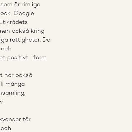
 som är rimliga
book, Google
 Etikrådets
men också kring
iga rättigheter. De
t och
t positivt i form
t har också
ill många
nsamling,
v
kvenser för
 och