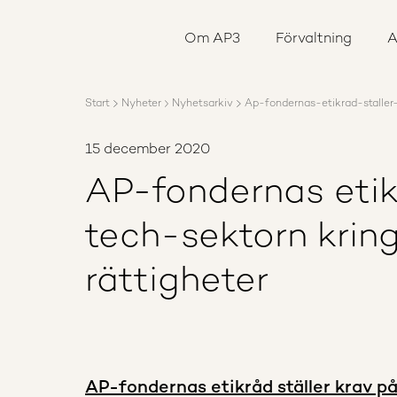
Om AP3
Förvaltning
Om AP3
Förvaltning
A
Ansvar
Karriär
Rapporter
Start
Nyheter
Nyhetsarkiv
Ap-fondernas-etikrad-staller
Nyheter
Kontakta AP3
15 december 2020
AP-fondernas etikr
tech-sektorn krin
rättigheter
AP-fondernas etikråd ställer krav p