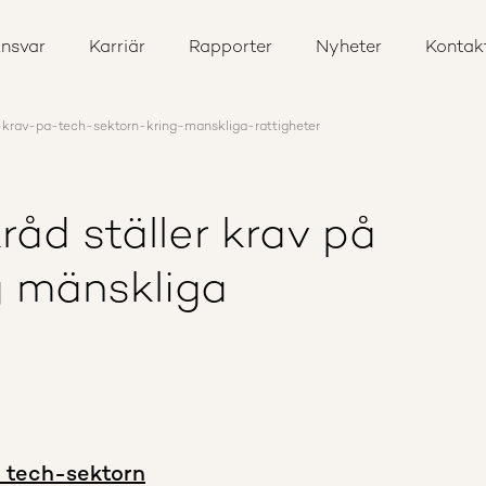
nsvar
Karriär
Rapporter
Nyheter
Kontak
-krav-pa-tech-sektorn-kring-manskliga-rattigheter
åd ställer krav på
g mänskliga
å tech-sektorn