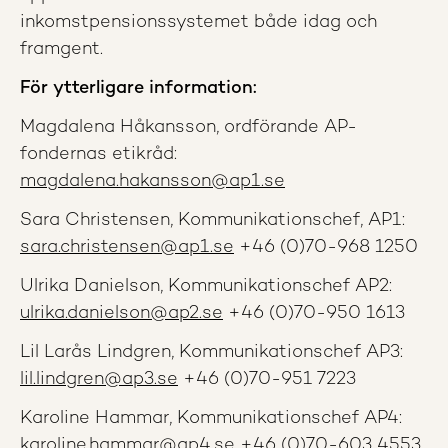
inkomstpensionssystemet både idag och
framgent.
För ytterligare information:
Magdalena Håkansson, ordförande AP-
fondernas etikråd:
magdalena.hakansson@ap1.se
Sara Christensen, Kommunikationschef, AP1:
sara.christensen@ap1.se
+46 (0)70-968 1250
Ulrika Danielson, Kommunikationschef AP2:
ulrika.danielson@ap2.se
+46 (0)70-950 1613
Lil Larås Lindgren, Kommunikationschef AP3:
lil.lindgren@ap3.se
+46 (0)70-951 7223
Karoline Hammar, Kommunikationschef AP4:
karoline.hammar@ap4.se
+46 (0)70-603 4553