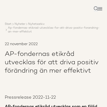
Om AP3
Förvaltning
Sök
Ansvar
Karriär
Start
Nyheter
Nyhetsarkiv
Rapporter
Ap-fondernas-etikrad-utvecklas-for-att-driva-positiv-forandring-
Nyheter
an-mer-effektivt
Kontakta AP3
22 november 2022
AP-fondernas etikråd
utvecklas för att driva positiv
förändring än mer effektivt
Pressrelease 2022-11-22
AP-fondernas etikråd utvecklas som en följd