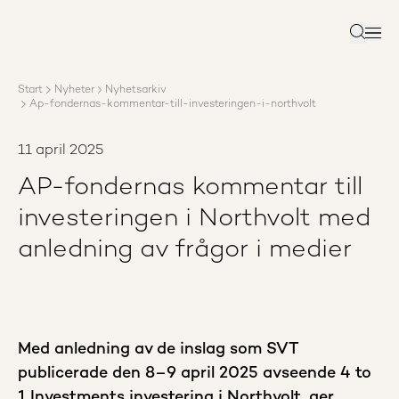
Om AP3
Förvaltning
Sök
Ansvar
Karriär
Start
Nyheter
Nyhetsarkiv
Rapporter
Ap-fondernas-kommentar-till-investeringen-i-northvolt
Nyheter
Kontakta AP3
11 april 2025
AP-fondernas kommentar till
investeringen i Northvolt med
anledning av frågor i medier
Med anledning av de inslag som SVT
publicerade den 8–9 april 2025 avseende 4 to
1 Investments investering i Northvolt, ger