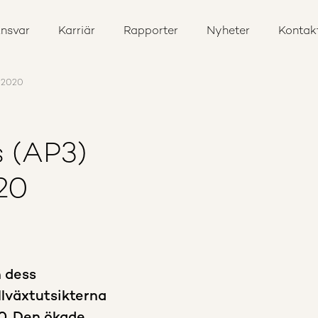
nsvar
Karriär
Rapporter
Nyheter
Kontak
t-2020
 (AP3)
20
 dess
lväxtutsikterna