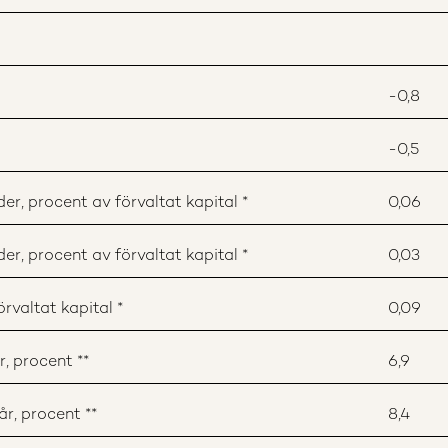
-0,8
-0,5
r, procent av förvaltat kapital *
0,06
r, procent av förvaltat kapital *
0,03
rvaltat kapital *
0,09
, procent **
6,9
r, procent **
8,4