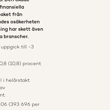
0. Den ökade
finansiella
aket från
ades osäkerheten
ing har skett även
ka branscher.
uppgick till -3
0,8 (10,8) procent
 i helårstakt
rav
nt.
 406 (393 696 per