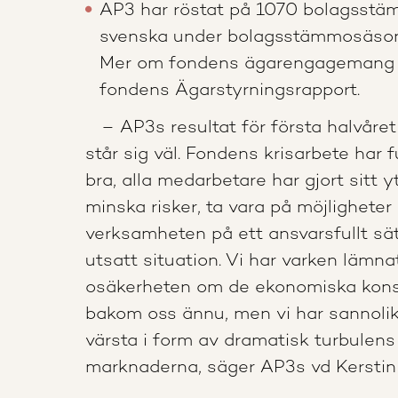
AP3 har röstat på 1070 bolagsstä
svenska under bolagsstämmosäso
Mer om fondens ägarengagemang gå
fondens Ägarstyrningsrapport.
– AP3s resultat för första halvåret
står sig väl. Fondens krisarbete har
bra, alla medarbetare har gjort sitt yt
minska risker, ta vara på möjligheter
verksamheten på ett ansvarsfullt sät
utsatt situation. Vi har varken lämnat
osäkerheten om de ekonomiska kon
bakom oss ännu, men vi har sannolik
värsta i form av dramatisk turbulens 
marknaderna, säger AP3s vd Kerstin