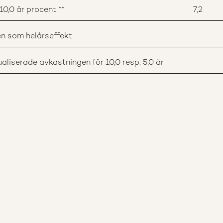
0,0 år procent **
7,2
n som helårseffekt
liserade avkastningen för 10,0 resp. 5,0 år