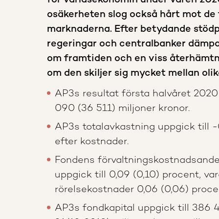
för världsekonomin under våren 202
osäkerheten slog också hårt mot de 
marknaderna. Efter betydande stödp
regeringar och centralbanker dämp
om framtiden och en viss återhämtn
om den skiljer sig mycket mellan oli
AP3s resultat första halvåret 2020 
090 (36 511) miljoner kronor.
AP3s totalavkastning uppgick till -
efter kostnader.
Fondens förvaltningskostnadsandel
uppgick till 0,09 (0,10) procent, va
rörelsekostnader 0,06 (0,06) proce
AP3s fondkapital uppgick till 386