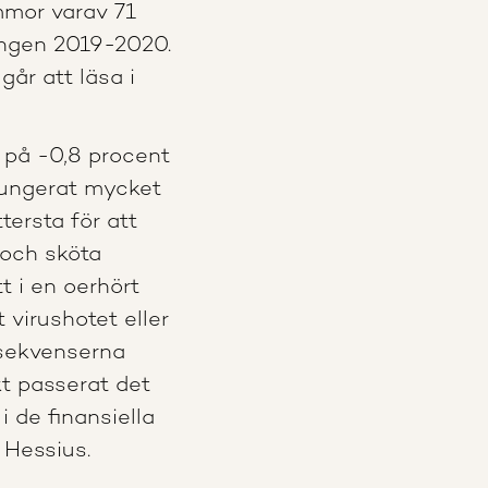
mmor varav 71
ngen 2019-2020.
r att läsa i
 på -0,8 procent
 fungerat mycket
tersta för att
 och sköta
t i en oerhört
 virushotet eller
sekvenserna
t passerat det
i de finansiella
 Hessius.