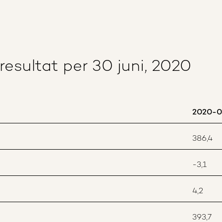
sultat per 30 juni, 2020
2020-0
386,4
-3,1
4,2
393,7