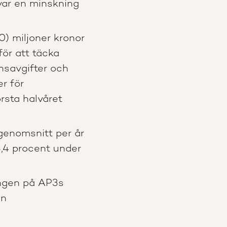
 var en minskning
0) miljoner kronor
för att täcka
nsavgifter och
r för
rsta halvåret
genomsnitt per år
,4 procent under
ingen på AP3s
än