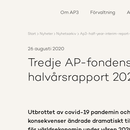
Om AP3
Förvaltning
Om AP3
Förvaltning
A
Ansvar
Karriär
Rapporter
Start
Nyheter
Nyhetsarkiv
Ap3-half-year-interim-repor
Nyheter
Kontakta AP3
26 augusti 2020
Tredje AP-fondens
halvårsrapport 20
Utbrottet av covid-19 pandemin och
konsekvenser ändrade dramatiskt til