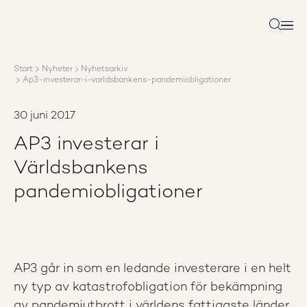
Om AP3
Förvaltning
Sök
Ansvar
Karriär
Start
Nyheter
Nyhetsarkiv
Rapporter
Ap3-investerar-i-varldsbankens-pandemiobligationer
Nyheter
Kontakta AP3
30 juni 2017
AP3 investerar i
Världsbankens
pandemiobligationer
AP3 går in som en ledande investerare i en helt
ny typ av katastrofobligation för bekämpning
av pandemiutbrott i världens fattigaste länder.