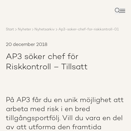
Om AP3
Förvaltning
Sök
Ansvar
Karriär
Start
Nyheter
Nyhetsarkiv
Ap3-soker-chef-for-riskkontroll-01
Rapporter
Nyheter
20 december 2018
Kontakta AP3
AP3 söker chef för
Riskkontroll – Tillsatt
På AP3 får du en unik möjlighet att
arbeta med risk i en bred
tillgångsportfölj. Vill du vara en del
av att utforma den framtida