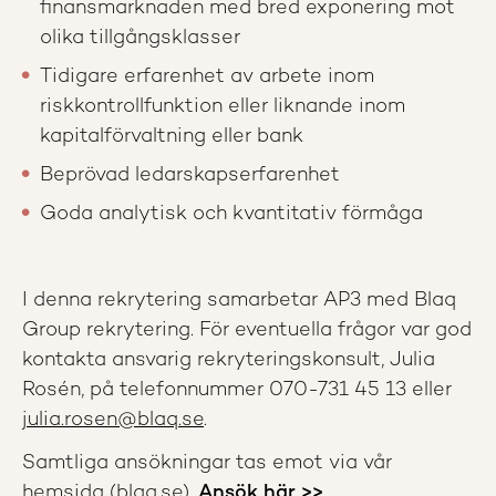
finansmarknaden med bred exponering mot
olika tillgångsklasser
Tidigare erfarenhet av arbete inom
riskkontrollfunktion eller liknande inom
kapitalförvaltning eller bank
Beprövad ledarskapserfarenhet
Goda analytisk och kvantitativ förmåga
I denna rekrytering samarbetar AP3 med Blaq
Group rekrytering. För eventuella frågor var god
kontakta ansvarig rekryteringskonsult, Julia
Rosén, på telefonnummer 070-731 45 13 eller
julia.rosen@blaq.se
.
Samtliga ansökningar tas emot via vår
hemsida (
blaq.se
).
Ansök här >>