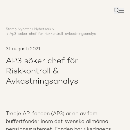
Om AP3
Förvaltning
Sök
Ansvar
Karriär
Start
Nyheter
Nyhetsarkiv
Rapporter
Ap3-soker-chef-for-riskkontroll-avkastningsanalys
Nyheter
Kontakta AP3
31 augusti 2021
AP3 söker chef för
Riskkontroll &
Avkastningsanalys
Tredje AP-fonden (AP3) är en av fem
buffertfonder inom det svenska allmänna
pensionssystemet. Fonden har riksdagens