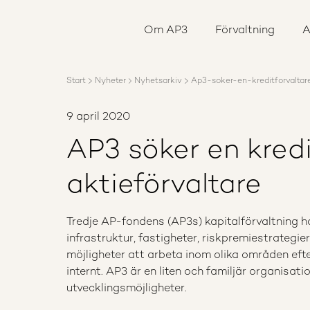
Om AP3
Förvaltning
Om AP3
Förvaltning
A
Ansvar
Karriär
Rapporter
Start
Nyheter
Nyhetsarkiv
Ap3-soker-en-kreditforvaltar
Nyheter
Kontakta AP3
9 april 2020
AP3 söker en kredi
aktieförvaltare
Tredje AP-fondens (AP3s) kapitalförvaltning ha
infrastruktur, fastigheter, riskpremiestrateg
möjligheter att arbeta inom olika områden eft
internt. AP3 är en liten och familjär organis
utvecklingsmöjligheter.