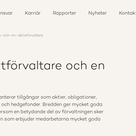
nsvar
Karriär
Rapporter
Nyheter
Kontak
e-och-en-aktieforvaltare
tförvaltare och en
nterar tillgångar som aktier, obligationer,
ier och hedgefonder. Bredden ger mycket goda
ersom en betydande del av förvaltningen sker
ation som erbjuder medarbetarna mycket goda