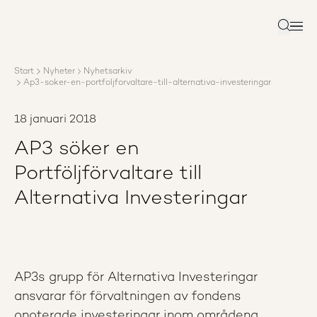
Om AP3
Förvaltning
Sök
Ansvar
Karriär
Start
Nyheter
Nyhetsarkiv
Rapporter
Ap3-soker-en-portfoljforvaltare-till-alternativa-investeringar
Nyheter
Kontakta AP3
18 januari 2018
AP3 söker en
Portföljförvaltare till
Alternativa Investeringar
AP3s grupp för Alternativa Investeringar
ansvarar för förvaltningen av fondens
onoterade investeringar inom områdena