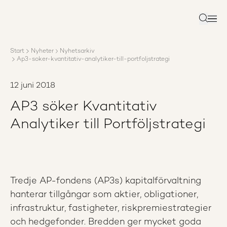
Om AP3
Förvaltning
Sök
Ansvar
Karriär
Start
Nyheter
Nyhetsarkiv
Rapporter
Ap3-soker-kvantitativ-analytiker-till-portfoljstrategi
Nyheter
Kontakta AP3
12 juni 2018
AP3 söker Kvantitativ
Analytiker till Portföljstrategi
Tredje AP-fondens (AP3s) kapitalförvaltning
hanterar tillgångar som aktier, obligationer,
infrastruktur, fastigheter, riskpremiestrategier
och hedgefonder. Bredden ger mycket goda