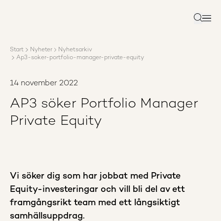
Om AP3
Förvaltning
Sök
Ansvar
Karriär
Start
Nyheter
Nyhetsarkiv
Rapporter
Ap3-soker-portfolio-manager-private-equity
Nyheter
Kontakta AP3
14 november 2022
AP3 söker Portfolio Manager
Private Equity
Vi söker dig som har jobbat med Private
Equity-investeringar och vill bli del av ett
framgångsrikt team med ett långsiktigt
samhällsuppdrag.