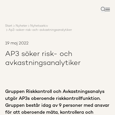
Om AP3
Förvaltning
Sök
Ansvar
Karriär
Start
Nyheter
Nyhetsarkiv
Rapporter
Ap3-soker-risk-och-avkastningsanalytiker
Nyheter
Kontakta AP3
19 maj 2022
AP3 söker risk- och
avkastningsanalytiker
Gruppen Riskkontroll och Avkastningsanalys
utgör AP3s oberoende riskkontrollfunktion.
Gruppen består idag av 9 personer med ansvar
för att oberoende mäta, kontrollera och