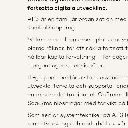
föränderlig och intressant bransch oc
fortsatta digitala utveckling.
AP3 är en familjär organisation med e
samhällsuppdrag.
Välkommen till en arbetsplats där v
bidrag räknas för att säkra fortsatt
hållbar kapitalförvaltning – för dag
morgondagens pensionärer.
IT-gruppen består av tre personer m
utveckla, förvalta och supporta fond
en mindre del traditionell OnPrem till
SaaS/molnlösningar med tonvikt på 
Som senior systemtekniker på AP3 l
runt utveckling och underhåll av vår