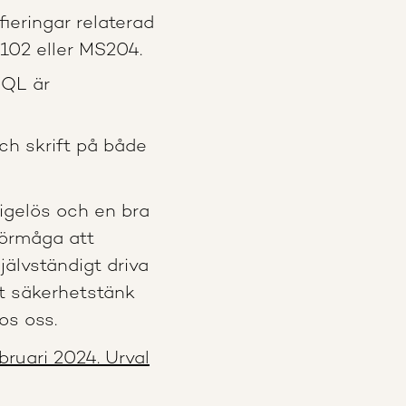
ieringar relaterad
102 eller MS204.
SQL är
ch skrift på både
igelös och en bra
 förmåga att
självständigt driva
t säkerhetstänk
os oss.
ruari 2024. Urval