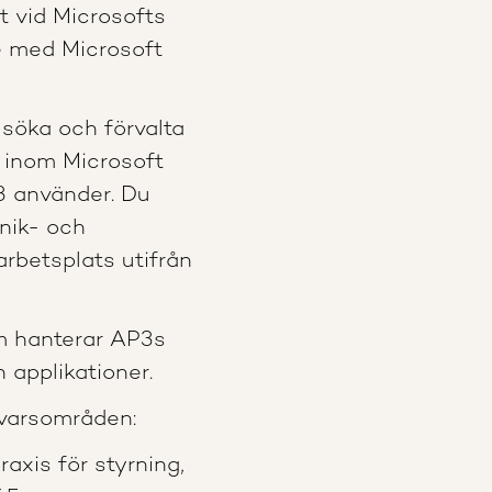
kt vid Microsofts
e med Microsoft
lsöka och förvalta
 inom Microsoft
3 använder. Du
nik- och
arbetsplats utifrån
m hanterar AP3s
h applikationer.
varsområden:
xis för styrning,