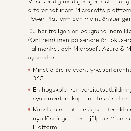
Vi söker dig med gedigen och mång
erfarenhet inom Microsofts plattfor
Power Platform och molntjänster gen
Du har troligen en bakgrund inom kla
(OnPrem) men på senare år fokusera
i allmänhet och Microsoft Azure & M
synnerhet.
Minst 5 års relevant yrkeserfarenh
365.
En högskole-/universitetsutbildni
systemvetenskap, datateknik eller
Kunskap om att designa, utveckla
nya lösningar med hjälp av Micros
Platform