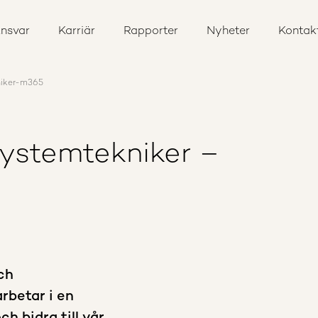
nsvar
Karriär
Rapporter
Nyheter
Kontak
niker-m365
systemtekniker –
ch
rbetar i en