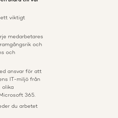
h bidra till vår
tt viktigt
arje medarbetares
 framgångsrik och
ens och
ed ansvar för att
ens IT-miljö från
 olika
Microsoft 365.
eder du arbetet