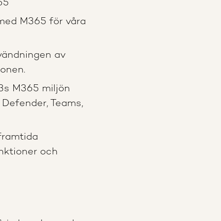
65
 med M365 för våra
vändningen av
ionen.
3s M365 miljön
 Defender, Teams,
framtida
unktioner och