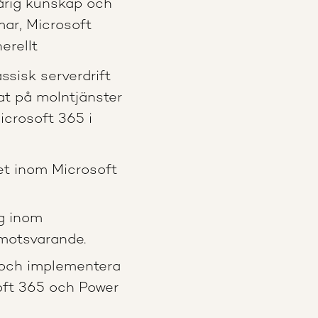
årig kunskap och
mar, Microsoft
erellt
ssisk serverdrift
t på molntjänster
icrosoft 365 i
et inom Microsoft
ng inom
 motsvarande.
 och implementera
oft 365 och Power