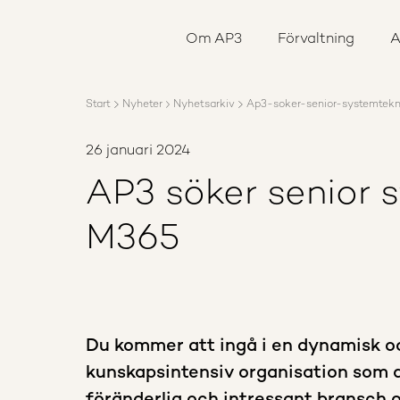
Om AP3
Förvaltning
Om AP3
Förvaltning
A
Ansvar
Karriär
Rapporter
Start
Nyheter
Nyhetsarkiv
Ap3-soker-senior-systemtek
Nyheter
Kontakta AP3
26 januari 2024
AP3 söker senior 
M365
Du kommer att ingå i en dynamisk o
kunskapsintensiv organisation som a