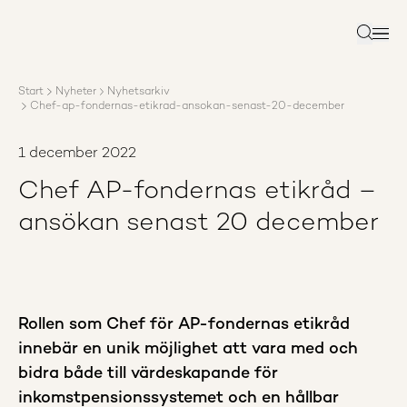
Om AP3
Förvaltning
Sök
Ansvar
Karriär
Start
Nyheter
Nyhetsarkiv
Rapporter
Chef-ap-fondernas-etikrad-ansokan-senast-20-december
Nyheter
Kontakta AP3
1 december 2022
Chef AP-fondernas etikråd –
ansökan senast 20 december
Rollen som Chef för AP-fondernas etikråd
innebär en unik möjlighet att vara med och
bidra både till värdeskapande för
inkomstpensionssystemet och en hållbar