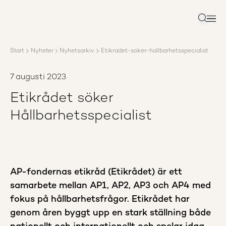
Om AP3
Förvaltning
Sök
Ansvar
Karriär
Start
Nyheter
Nyhetsarkiv
Etikradet-soker-hallbarhetsspecialist
Rapporter
Nyheter
7 augusti 2023
Kontakta AP3
Etikrådet söker
Hållbarhetsspecialist
AP-fondernas etikråd (Etikrådet) är ett
samarbete mellan AP1, AP2, AP3 och AP4 med
fokus på hållbarhetsfrågor. Etikrådet har
genom åren byggt upp en stark ställning både