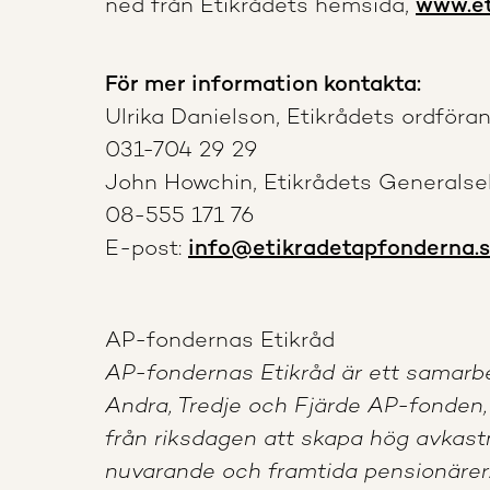
ned från Etikrådets hemsida,
www.et
För mer information kontakta:
Ulrika Danielson, Etikrådets ordföran
031-704 29 29
John Howchin, Etikrådets Generalsekr
08-555 171 76
E-post:
info@etikradetapfonderna.
AP-fondernas Etikråd
AP-fondernas Etikråd är ett samarbe
Andra, Tredje och Fjärde AP-fonden,
från riksdagen att skapa hög avkastning
nuvarande och framtida pensionärer.