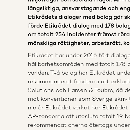
miljöfrågor och sociala frågor. AP-f
långsiktiga, ansvarstagande och en
Etikrådets dialoger med bolag gör sk
förde Etikrådet dialog med 178 bolag
om totalt 254 incidenter främst röra
mänskliga rättigheter, arbetsrätt, ko
Etikrådet har under 2015 fört dialoge
hållbarhetsområden med totalt 178 b
världen. Två bolag har Etikrådet unde
rekommenderat fonderna att exklude
Solutions och Larsen & Toubro, då de
mot konventioner som Sverige skrivi
nio år Etikrådet verkat har Etikråd
AP-fonderna att utesluta totalt 19 b
rekommendationerna återtogs under