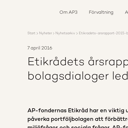
Om AP3
Förvaltning
Om AP3
Förvaltning
A
Ansvar
Karriär
Rapporter
Start
Nyheter
Nyhetsarkiv
Etikradets-arsrapport-2015-bo
Nyheter
Kontakta AP3
7 april 2016
Etikrådets årsrap
bolagsdialoger lede
AP-fondernas Etikråd har en viktig u
påverka portföljbolagen att förbätt