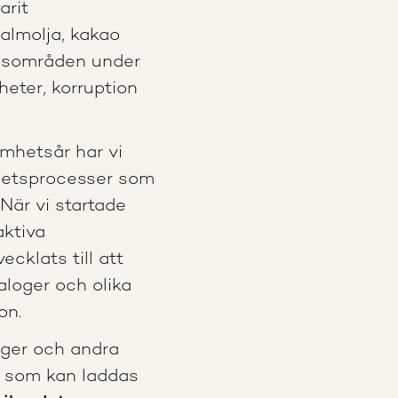
arit
almolja, kakao
kusområden under
heter, korruption
amhetsår har vi
rbetsprocesser som
När vi startade
aktiva
ecklats till att
loger och olika
on.
oger och andra
5 som kan laddas