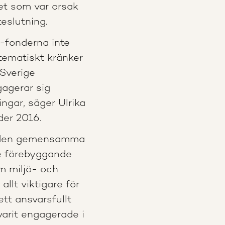
t som var orsak
eslutning.
-fonderna inte
tematiskt kränker
 Sverige
agerar sig
ringar, säger Ulrika
der 2016.
h den gemensamma
e förebyggande
om miljö- och
allt viktigare för
ett ansvarsfullt
varit engagerade i