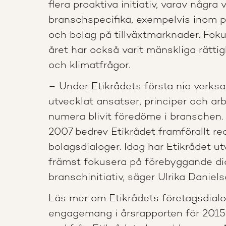
flera proaktiva initiativ, varav några v
branschspecifika, exempelvis inom p
och bolag på tillväxtmarknader. Fo
året har också varit mänskliga rättig
och klimatfrågor.
– Under Etikrådets första nio verks
utvecklat ansatser, principer och a
numera blivit föredöme i branschen. 
2007 bedrev Etikrådet framförallt re
bolagsdialoger. Idag har Etikrådet utv
främst fokusera på förebyggande dia
branschinitiativ, säger Ulrika Daniels
Läs mer om Etikrådets företagsdial
engagemang i årsrapporten för 201