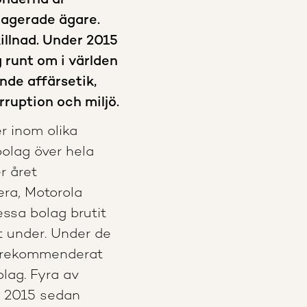
onderna är
gagerade ägare.
illnad. Under 2015
 runt om i världen
nde affärsetik,
rruption och miljö.
r inom olika
olag över hela
r året
ra, Motorola
ssa bolag brutit
t under. Under de
et rekommenderat
olag. Fyra av
 2015 sedan