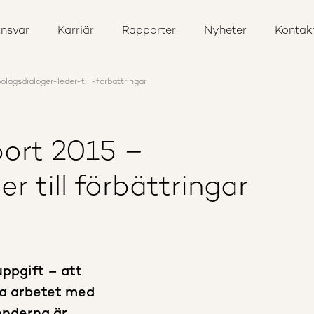
nsvar
Karriär
Rapporter
Nyheter
Kontak
lagsdialoger-leder-till-forbattringar
port 2015 –
r till förbättringar
ppgift – att
ra arbetet med