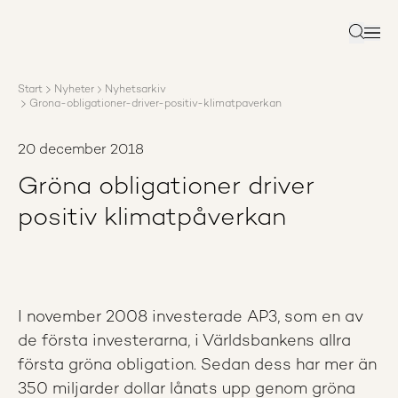
Om AP3
Förvaltning
Sök
Ansvar
Karriär
Start
Nyheter
Nyhetsarkiv
Rapporter
Grona-obligationer-driver-positiv-klimatpaverkan
Nyheter
Kontakta AP3
20 december 2018
Gröna obligationer driver
positiv klimatpåverkan
I november 2008 investerade AP3, som en av
de första investerarna, i Världsbankens allra
första gröna obligation. Sedan dess har mer än
350 miljarder dollar lånats upp genom gröna