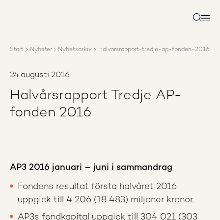
Om AP3
Förvaltning
Sök
Ansvar
Karriär
Start
Nyheter
Nyhetsarkiv
Halvarsrapport-tredje-ap-fonden-2016
Rapporter
Nyheter
24 augusti 2016
Kontakta AP3
Halvårsrapport Tredje AP-
fonden 2016
AP3 2016 januari – juni i sammandrag
Fondens resultat första halvåret 2016
uppgick till 4 206 (18 483) miljoner kronor.
AP3s fondkapital uppgick till 304 021 (303