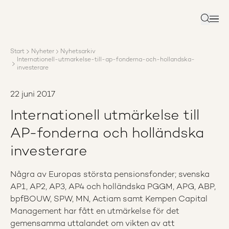
Om AP3
Förvaltning
Sök
Ansvar
Karriär
Start
Nyheter
Nyhetsarkiv
Rapporter
Internationell-utmarkelse-till-ap-fonderna-och-hollandska-
Nyheter
investerare
Kontakta AP3
22 juni 2017
Internationell utmärkelse till
AP-fonderna och holländska
investerare
Några av Europas största pensionsfonder; svenska
AP1, AP2, AP3, AP4 och holländska PGGM, APG, ABP,
bpfBOUW, SPW, MN, Actiam samt Kempen Capital
Management har fått en utmärkelse för det
gemensamma uttalandet om vikten av att