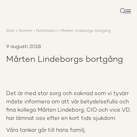
Om AP3
Förvaltning
Sök
Ansvar
Karriär
Start
Nyheter
Nyhetsarkiv
Marten-lindeborgs-bortgang
Rapporter
Nyheter
9 augusti 2018
Kontakta AP3
Mårten Lindeborgs bortgång
Det är med stor sorg och saknad som vi tyvärr
måste informera om att vår betydelsefulla och
fina kollega Mårten Lindeborg, CIO och vice VD,
har lämnat oss efter en kort tids sjukdom.
Våra tankar går till hans familj.