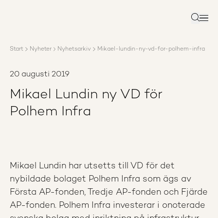
Om AP3
Förvaltning
Sök
Ansvar
Karriär
Start
Nyheter
Nyhetsarkiv
Mikael-lundin-ny-vd-for-polhem-infra
Rapporter
Nyheter
20 augusti 2019
Kontakta AP3
Mikael Lundin ny VD för
Polhem Infra
Mikael Lundin har utsetts till VD för det
nybildade bolaget Polhem Infra som ägs av
Första AP-fonden, Tredje AP-fonden och Fjärde
AP-fonden. Polhem Infra investerar i onoterade