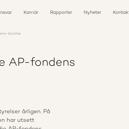
nsvar
Karriär
Rapporter
Nyheter
Kontak
ens-styrelse
je AP-fondens
relser årligen. På
n har utsett