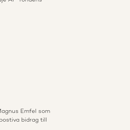
redje AP-fondens
 Magnus Emfel som
ostiva bidrag till