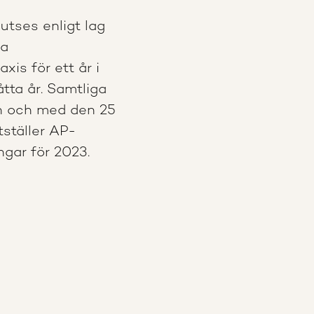
utses enligt lag
ja
xis för ett år i
tta år. Samtliga
n och med den 25
tställer AP-
ngar för 2023.