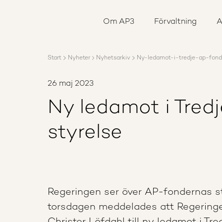
Om AP3
Förvaltning
Om AP3
Förvaltning
A
Ansvar
Karriär
Rapporter
Start
Nyheter
Nyhetsarkiv
Ny-ledamot-i-tredje-ap-fond
Nyheter
Kontakta AP3
26 maj 2023
Ny ledamot i Tred
styrelse
Regeringen ser över AP-fondernas sty
torsdagen meddelades att Regeringe