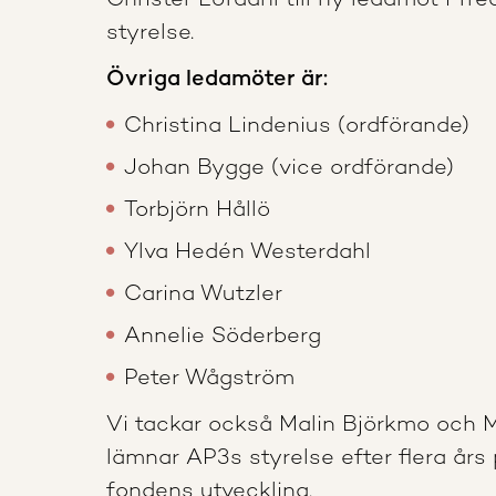
Christer Löfdahl till ny ledamot i T
styrelse.
Övriga ledamöter är:
Christina Lindenius (ordförande)
Johan Bygge (vice ordförande)
Torbjörn Hållö
Ylva Hedén Westerdahl
Carina Wutzler
Annelie Söderberg
Peter Wågström
Vi tackar också Malin Björkmo och
lämnar AP3s styrelse efter flera års p
fondens utveckling.