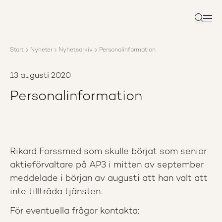
Om AP3
Förvaltning
Sök
Ansvar
Karriär
Start
Nyheter
Nyhetsarkiv
Personalinformation
Rapporter
Nyheter
13 augusti 2020
Kontakta AP3
Personalinformation
Rikard Forssmed som skulle börjat som senior
aktieförvaltare på AP3 i mitten av september
meddelade i början av augusti att han valt att
inte tillträda tjänsten.
För eventuella frågor kontakta: